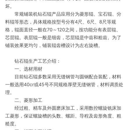
坏。
常规铺装机钻石辊产品应用分为菱形辊、宝石辊、分
料辊等形态，具体规格按型号分有4尺、6尺、8尺等规
格，辊面直径一般在70～120之间，按功能分有表层辊、
芯层辊。表层辊一般是细齿，芯层辊是中齿和粗齿。为了
铺装效果更均匀，铺装辊齿槽设计为左右旋槽。
钻石辊生产工艺介绍：
一、选材用材
目前钻石辊多数采用无缝钢管与圆钢配合装配，材料
一般选用40cr或45号不同规格厚壁无缝钢管，材料调质处
理。
二、菱形加工
经过粗、精车及外圆磨床加工，采用数控螺旋铣床加
工菱形，保证螺旋槽的头数、螺距、导程及齿形角度、粗
糙度。